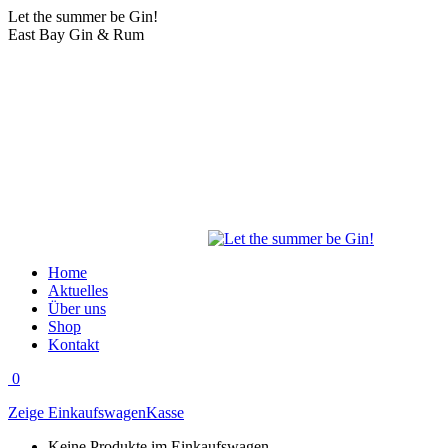
Zum
Let the summer be Gin!
Inhalt
East Bay Gin & Rum
springen
Home
Aktuelles
Über uns
Shop
Kontakt
0
Zeige Einkaufswagen
Kasse
Keine Produkte im Einkaufswagen.